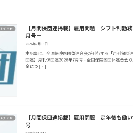
【月間保団連掲載】雇用問題 シフト制勤務ス
お知らせ
月号－
2026年7月13日
本記事は、全国保険医団体連合会が刊行する「月刊保団連」
団連】月刊保団連2026年7月号 - 全国保険医団体連合会
金につ […]
【月間保団連掲載】雇用問題 定年後も働いて
お知らせ
号－
2026年6月5日