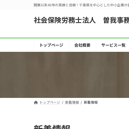
コ
ナ
開業以来40年の実績と信頼！千葉県を中心とした中小企業の
ン
ビ
テ
ゲ
社会保険労務士法人 曽我事
ン
ー
ツ
シ
へ
ョ
ス
ン
トップページ
会社概要
サービス一覧
キ
に
ッ
移
プ
動
トップページ
新着情報
新着情報
新着情報