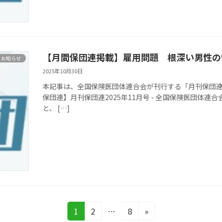
【月間保団連掲載】雇用問題 根深い男性の性
お知らせ
2025年10月30日
本記事は、全国保険医団体連合会が刊行する「月刊保団連」
保団連】月刊保団連2025年11月号 - 全国保険医団体連
と、 […]
固
1
固
2
…
固
8
»