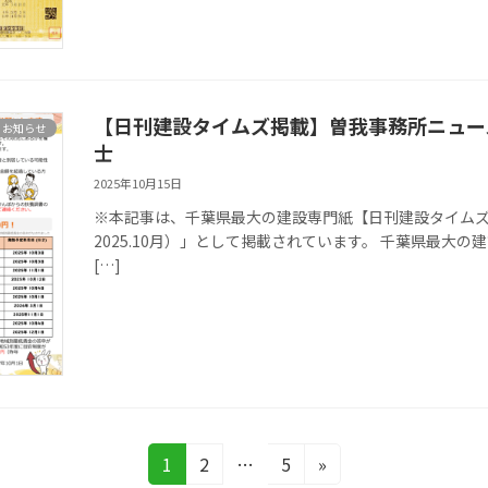
【日刊建設タイムズ掲載】曽我事務所ニュース
お知らせ
士
2025年10月15日
※本記事は、千葉県最大の建設専門紙【日刊建設タイムズ
2025.10月）」として掲載されています。 千葉県最大の建設専
[…]
固
1
固
2
…
固
5
»