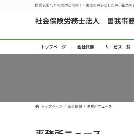
コ
ナ
開業以来40年の実績と信頼！千葉県を中心とした中小企業の
ン
ビ
テ
ゲ
社会保険労務士法人 曽我事
ン
ー
ツ
シ
へ
ョ
ス
ン
トップページ
会社概要
サービス一覧
キ
に
ッ
移
プ
動
トップページ
新着情報
事務所ニュース
事務所ニュース