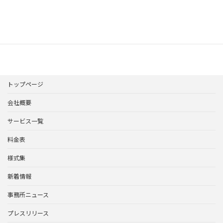
【YouTube】社会保険の適用拡大 ～中小企業・パートも対象？～┃千葉 社会保険労務士
2022年8月4日
トップページ
会社概要
サービス一覧
料金表
様式集
新着情報
事務所ニュース
プレスリリース